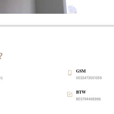
?
GSM
m)
0032473551059
BTW
BE0794468996