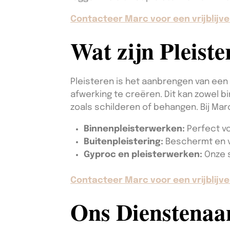
Contacteer Marc voor een vrijblijve
Wat zijn Pleist
Pleisteren is het aanbrengen van een
afwerking te creëren. Dit kan zowel b
zoals schilderen of behangen. Bij Ma
Binnenpleisterwerken:
Perfect vo
Buitenpleistering:
Beschermt en v
Gyproc en pleisterwerken:
Onze s
Contacteer Marc voor een vrijblijve
Ons Dienstena