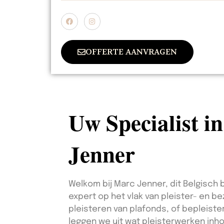
OFFERTE AANVRAGEN
Uw Specialist i
Jenner
Welkom bij Marc Jenner, dit Belgisch b
expert op het vlak van pleister- en b
pleisteren van plafonds, of bepleiste
leggen we uit wat pleisterwerken inh