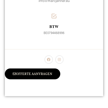
info@marcjenner.eu
BTW
BE0794468996
OFFERTE AANVRAGEN