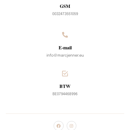
GSM
0032473551059
E-mail
info@marcjenner.eu
BTW
BE0794468996