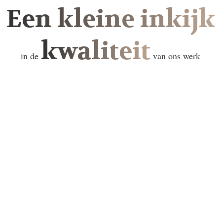
Een kleine inkijk
kwaliteit
in de
van ons werk