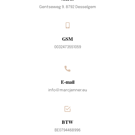
Gentseweg 9. 8792 Desselgem
GSM
0032473551059
E-mail
info@marcjenner.eu
BTW
BE0794468996