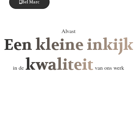
Bel Marc
Alvast
Een kleine inkijk
kwaliteit
in de
van ons werk