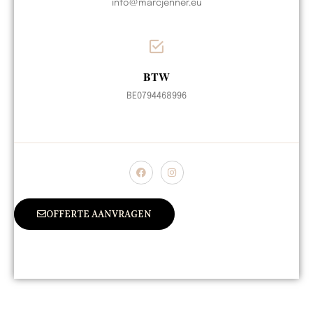
info@marcjenner.eu
BTW
BE0794468996
OFFERTE AANVRAGEN