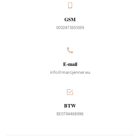
GSM
0032473551059
E-mail
info@marcjenner.eu
BTW
BE0794468996