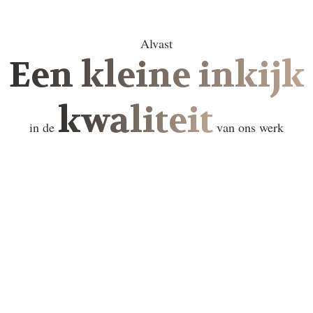
Alvast
Een kleine inkijk
kwaliteit
in de
van ons werk