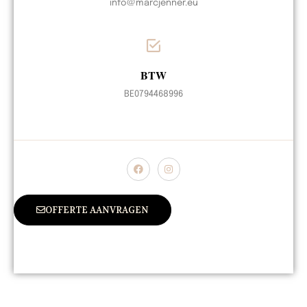
info@marcjenner.eu
BTW
BE0794468996
OFFERTE AANVRAGEN