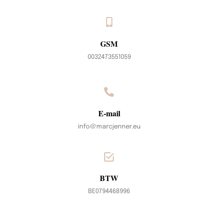
GSM
0032473551059
E-mail
info@marcjenner.eu
BTW
BE0794468996