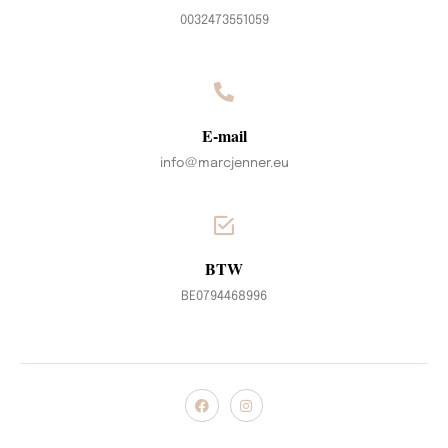
0032473551059
E-mail
info@marcjenner.eu
BTW
BE0794468996