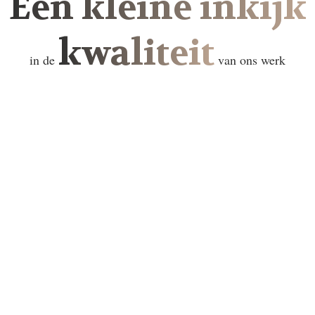
Een kleine inkijk
kwaliteit
in de
van ons werk