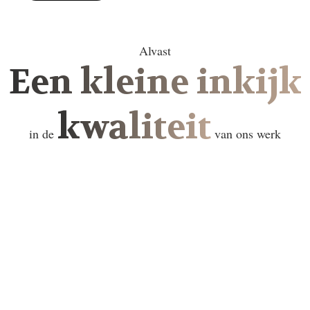
Alvast
Een kleine inkijk
kwaliteit
in de
van ons werk