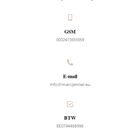
GSM
0032473551059
E-mail
info@marcjenner.eu
BTW
BE0794468996