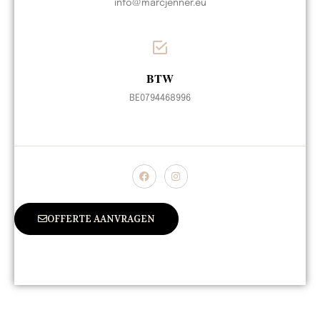
info@marcjenner.eu
BTW
BE0794468996
OFFERTE AANVRAGEN