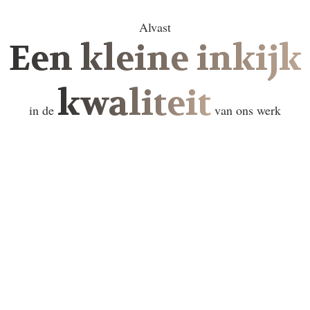
Alvast
Een kleine inkijk
kwaliteit
in de
van ons werk