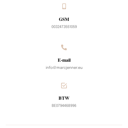
GSM
0032473551059
E-mail
info@marcjenner.eu
BTW
BE0794468996