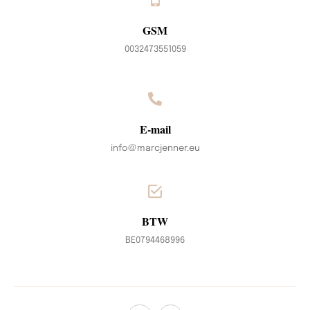
GSM
0032473551059
E-mail
info@marcjenner.eu
BTW
BE0794468996