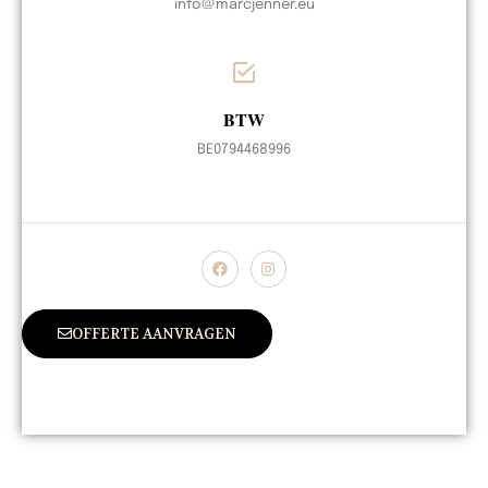
info@marcjenner.eu
BTW
BE0794468996
OFFERTE AANVRAGEN