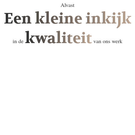
Alvast
Een kleine inkijk
kwaliteit
in de
van ons werk