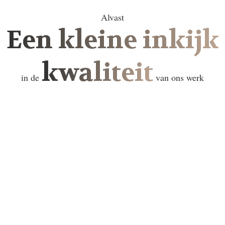
Alvast
Een kleine inkijk
kwaliteit
in de
van ons werk