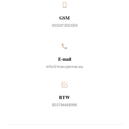
GSM
0032473551059
E-mail
info@marcjenner.eu
BTW
BE0794468996