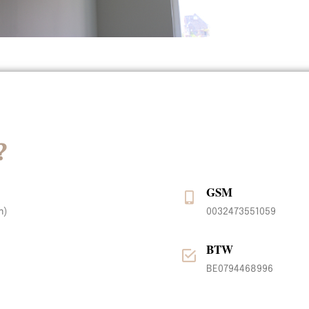
?
GSM
m)
0032473551059
BTW
BE0794468996