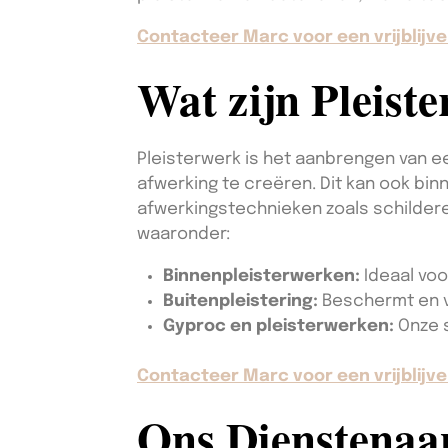
Contacteer Marc voor een vrijblijve
Wat zijn Pleist
Pleisterwerk is het aanbrengen van e
afwerking te creëren. Dit kan ook bin
afwerkingstechnieken zoals schildere
waaronder:
Binnenpleisterwerken:
Ideaal voo
Buitenpleistering:
Beschermt en v
Gyproc en pleisterwerken:
Onze 
Contacteer Marc voor een vrijblijve
Ons Dienstena