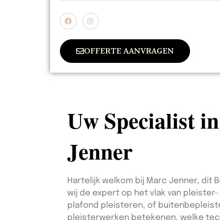
OFFERTE AANVRAGEN
Uw Specialist i
Jenner
Hartelijk welkom bij Marc Jenner, dit 
wij de expert op het vlak van pleiste
plafond pleisteren, of buitenbepleist
pleisterwerken betekenen, welke tech