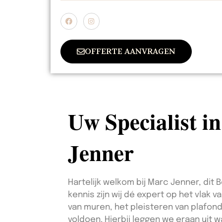
OFFERTE AANVRAGEN
Uw Specialist i
Jenner
Hartelijk welkom bij Marc Jenner, dit
kennis zijn wij dé expert op het vlak
van muren, het pleisteren van plafond
voldoen. Hierbij leggen we eraan uit