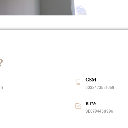
?
GSM
m)
0032473551059
BTW
BE0794468996