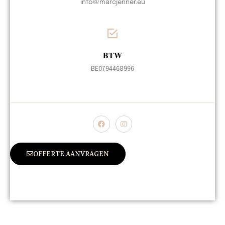
info@marcjenner.eu
BTW
BE0794468996
OFFERTE AANVRAGEN