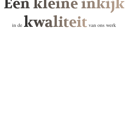
Een kleine inkijk
kwaliteit
in de
van ons werk