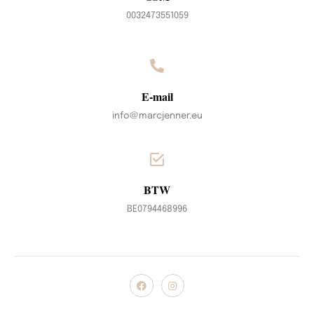
0032473551059
E-mail
info@marcjenner.eu
BTW
BE0794468996