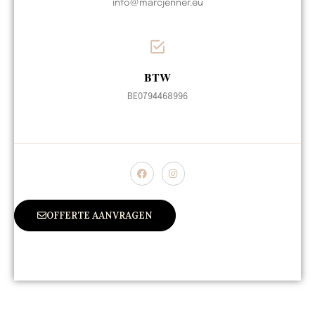
info@marcjenner.eu
BTW
BE0794468996
OFFERTE AANVRAGEN