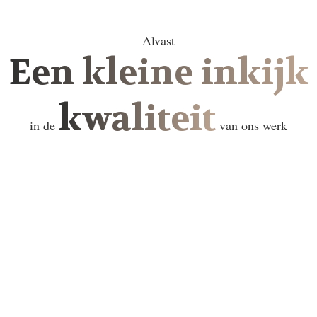
Alvast
Een kleine inkijk
kwaliteit
in de
van ons werk