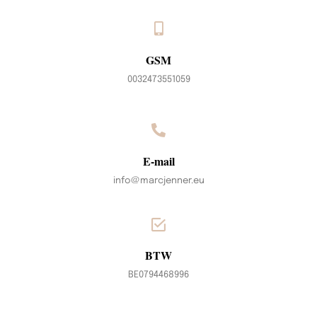
GSM
0032473551059
E-mail
info@marcjenner.eu
BTW
BE0794468996