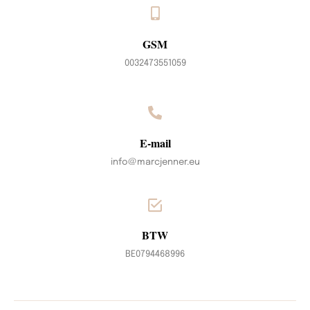
GSM
0032473551059
E-mail
info@marcjenner.eu
BTW
BE0794468996