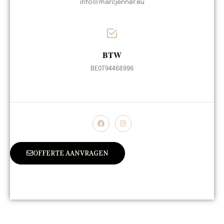
info@marcjenner.eu
BTW
BE0794468996
OFFERTE AANVRAGEN