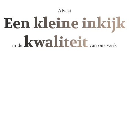
Alvast
Een kleine inkijk
kwaliteit
in de
van ons werk