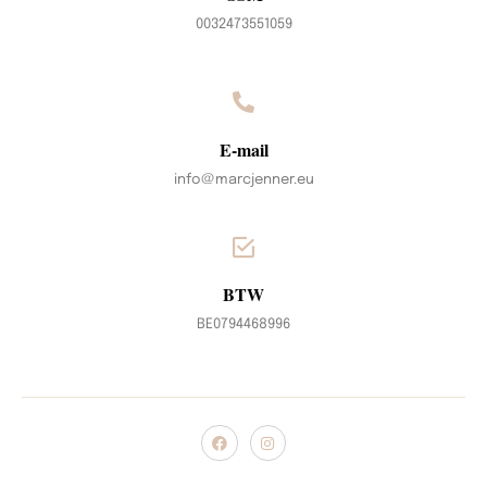
0032473551059
E-mail
info@marcjenner.eu
BTW
BE0794468996