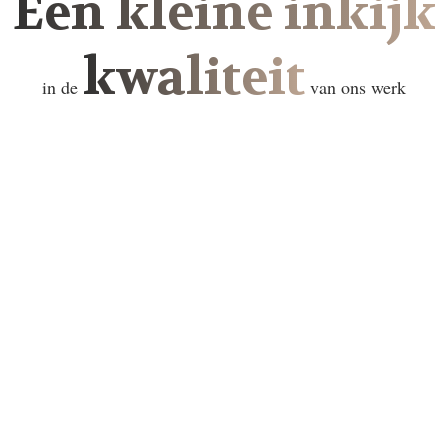
Een kleine inkijk
kwaliteit
in de
van ons werk