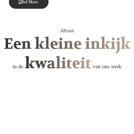
Bel Marc
Alvast
Een kleine inkijk
kwaliteit
in de
van ons werk