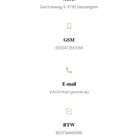
Gentseweg 9. 8792 Desselgem
GSM
0032473551059
E-mail
info@marcjenner.eu
BTW
BE0794468996