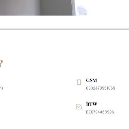
?
GSM
m)
0032473551059
BTW
BE0794468996