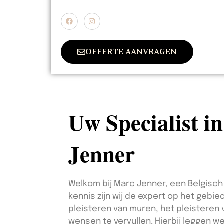
OFFERTE AANVRAGEN
Uw Specialist i
Jenner
Welkom bij Marc Jenner, een Belgisch
kennis zijn wij de expert op het gebi
pleisteren van muren, het pleisteren 
wensen te vervullen. Hierbij leggen 