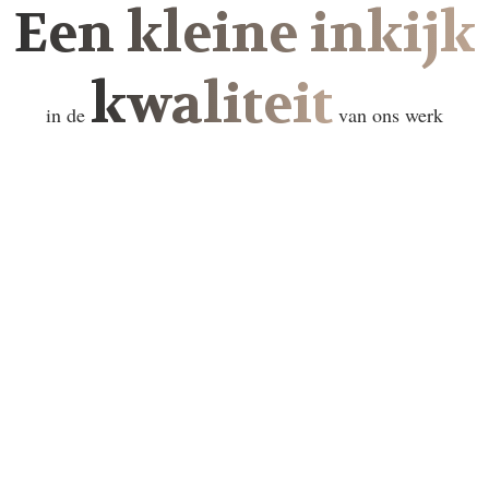
Een kleine inkijk
kwaliteit
in de
van ons werk