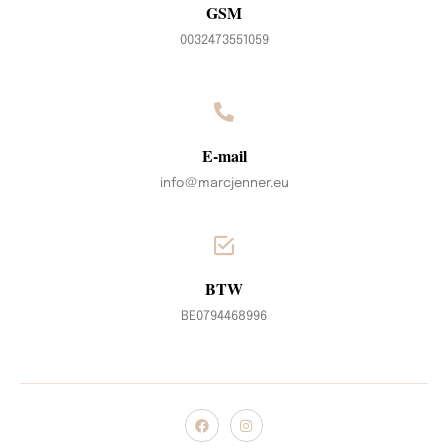
GSM
0032473551059
E-mail
info@marcjenner.eu
BTW
BE0794468996