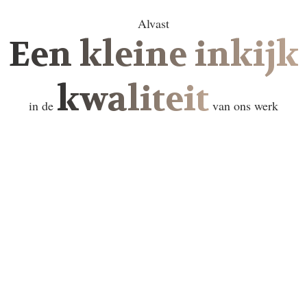
Alvast
Een kleine inkijk
kwaliteit
in de
van ons werk