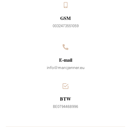
GSM
0032473551059
E-mail
info@marcjenner.eu
BTW
BE0794468996