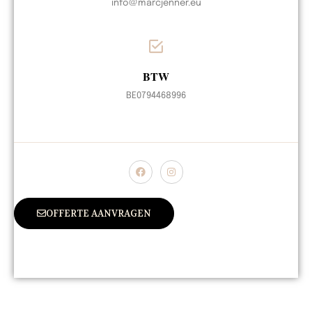
info@marcjenner.eu
BTW
BE0794468996
OFFERTE AANVRAGEN