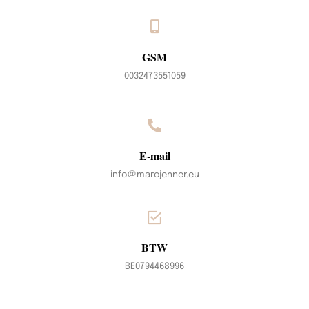
GSM
0032473551059
E-mail
info@marcjenner.eu
BTW
BE0794468996