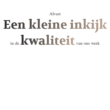
Alvast
Een kleine inkijk
kwaliteit
in de
van ons werk