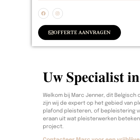
OFFERTE AANVRAGEN
Uw Specialist i
Welkom bij Marc Jenner, dit Belgisch 
zijn wij de expert op het gebied van 
plafond pleisteren, of bepleistering 
eraan uit wat pleisterwerken beteke
project.
Contacteer Marc voor een vrijblijve