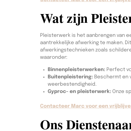
Wat zijn Pleist
Pleisterwerk is het aanbrengen van e
aantrekkelijke afwerking te maken. Di
afwerkingstechnieken zoals schildere
waaronder:
Binnenpleisterwerken:
Perfect vo
Buitenpleistering:
Beschermt en v
weerbestendigheid.
Gyproc- en pleisterwerk:
Onze sp
Contacteer Marc voor een vrijblijve
Ons Dienstena