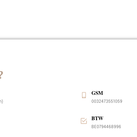
?
GSM
m)
0032473551059
BTW
BE0794468996