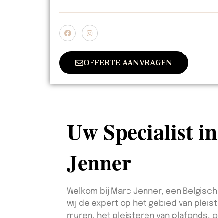
OFFERTE AANVRAGEN
Uw Specialist i
Jenner
Welkom bij Marc Jenner, een Belgisch 
wij de expert op het gebied van pleis
muren, het pleisteren van plafonds, o