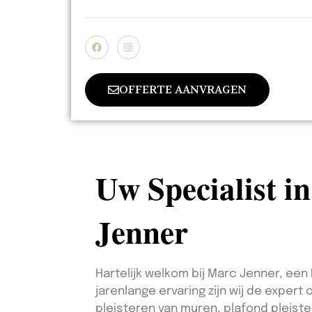
OFFERTE AANVRAGEN
Uw Specialist i
Jenner
Hartelijk welkom bij Marc Jenner, ee
jarenlange ervaring zijn wij de expert
pleisteren van muren, plafond pleiste