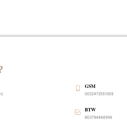
?
GSM
m)
0032473551059
BTW
BE0794468996