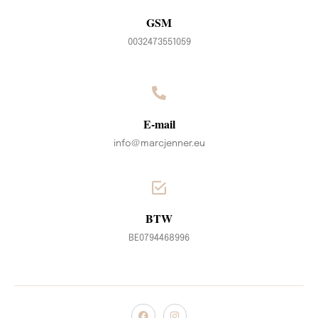
GSM
0032473551059
E-mail
info@marcjenner.eu
BTW
BE0794468996