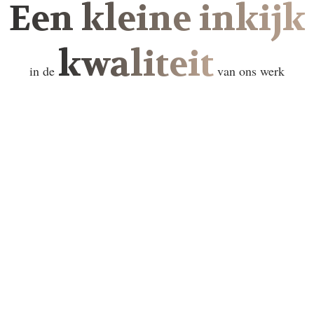
Een kleine inkijk
kwaliteit
in de
van ons werk