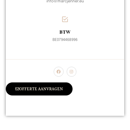
info@marcjenner.eu
BTW
BE0794468996
OFFERTE AANVRAGEN