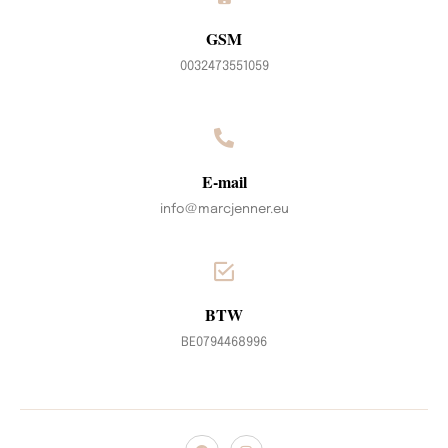
GSM
0032473551059
E-mail
info@marcjenner.eu
BTW
BE0794468996