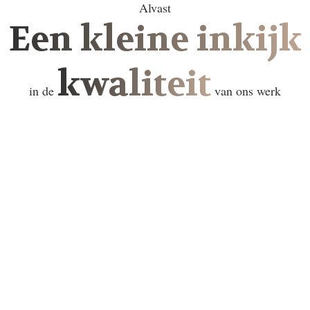
Alvast
Een kleine inkijk
kwaliteit
in de
van ons werk