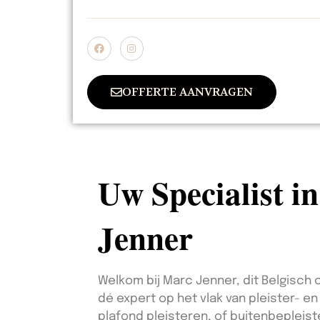
OFFERTE AANVRAGEN
Uw Specialist i
Jenner
Welkom bij Marc Jenner, dit Belgisch o
dé expert op het vlak van pleister- 
plafond pleisteren, of buitenbepleist