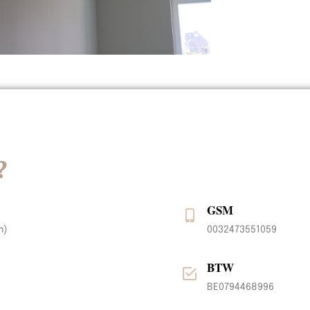
?
GSM
m)
0032473551059
BTW
BE0794468996