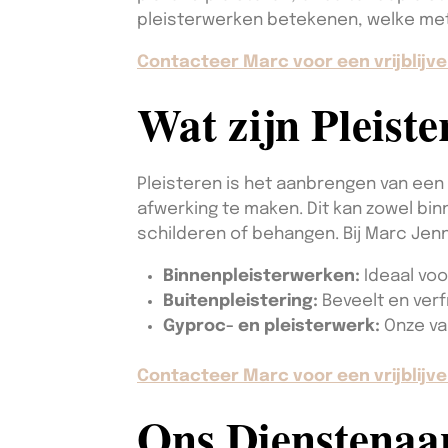
pleisterwerken betekenen, welke met
Contacteer Marc voor een vrijblijve
Wat zijn Pleist
Pleisteren is het aanbrengen van een
afwerking te maken. Dit kan zowel bin
schilderen of behangen. Bij Marc Jen
Binnenpleisterwerken:
Ideaal voo
Buitenpleistering:
Beveelt en verf
Gyproc- en pleisterwerk:
Onze va
Contacteer Marc voor een vrijblijve
Ons Dienstena