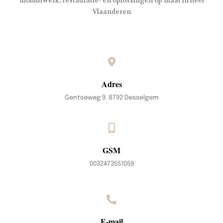
moluurwerk, restauratie- en oplossingen op maat in heel
Vlaanderen
Adres
Gentseweg 9. 8792 Desselgem
GSM
0032473551059
E-mail