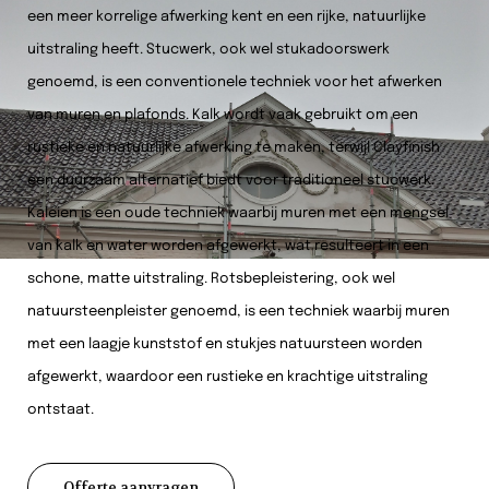
een meer korrelige afwerking kent en een rijke, natuurlijke
uitstraling heeft. Stucwerk, ook wel stukadoorswerk
genoemd, is een conventionele techniek voor het afwerken
van muren en plafonds. Kalk wordt vaak gebruikt om een
rustieke en natuurlijke afwerking te maken, terwijl Clayfinish
een duurzaam alternatief biedt voor traditioneel stucwerk.
Kaleien is een oude techniek waarbij muren met een mengsel
van kalk en water worden afgewerkt, wat resulteert in een
schone, matte uitstraling. Rotsbepleistering, ook wel
natuursteenpleister genoemd, is een techniek waarbij muren
met een laagje kunststof en stukjes natuursteen worden
afgewerkt, waardoor een rustieke en krachtige uitstraling
ontstaat.
Offerte aanvragen