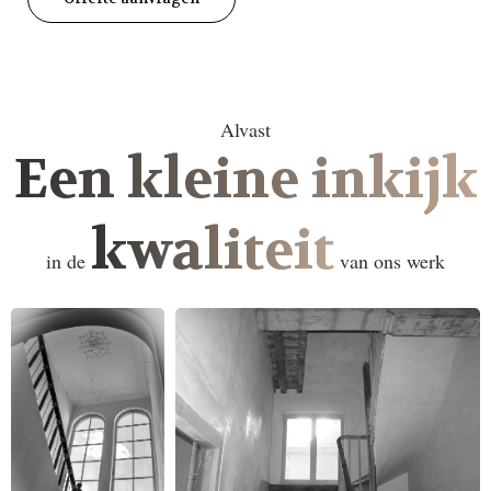
Alvast
Een kleine inkijk
kwaliteit
in de
van ons werk