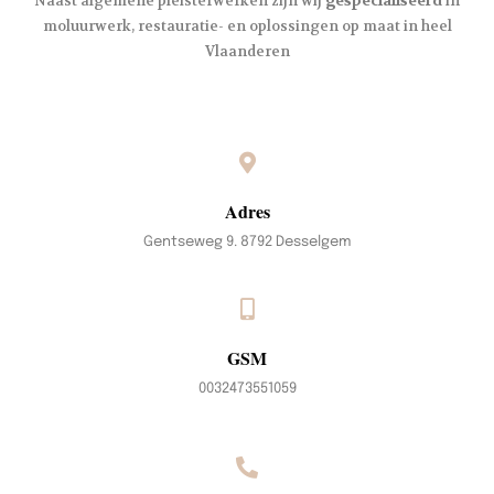
Naast algemene pleisterwerken zijn wij
gespecialiseerd
in
moluurwerk, restauratie- en oplossingen op maat in heel
Vlaanderen
Adres
Gentseweg 9. 8792 Desselgem
GSM
0032473551059