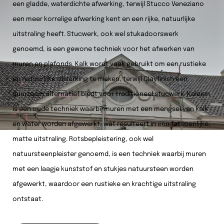
een gladde, waterdichte afwerking, terwijl Stucco Veneziano
een meer korrelige afwerking kent en een rijke, natuurlijke
uitstraling heeft. Stucwerk, ook wel stukadoorswerk
genoemd, is een gewone techniek voor het afwerken van
muren en plafonds. Kalk wordt vaak gebruikt om een rustieke
en natuurlijke afwerking te maken, terwijl Clayfinish een
duurzaam alternatief biedt voor traditioneel stucwerk. Kaleien
is een oude techniek waarbij muren met een mengsel van kalk
en water worden afgewerkt, wat resulteert in een fatsoenlijke,
matte uitstraling. Rotsbepleistering, ook wel
natuursteenpleister genoemd, is een techniek waarbij muren
met een laagje kunststof en stukjes natuursteen worden
afgewerkt, waardoor een rustieke en krachtige uitstraling
ontstaat.