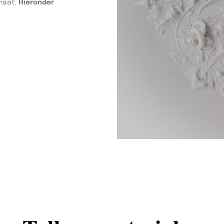
maat.
Hieronder