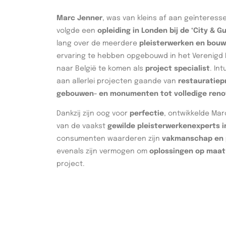
Marc Jenner
, was van kleins af aan geïnteres
volgde een
opleiding in Londen bij de ‘City & Gu
lang over de meerdere
pleisterwerken en bou
ervaring te hebben opgebouwd in het Verenigd K
naar België te komen als
project specialist
. In
aan allerlei projecten gaande van
restauratiep
gebouwen- en monumenten tot volledige reno
Dankzij zijn oog voor
perfectie
, ontwikkelde Mar
van de vaakst
gewilde pleisterwerkenexperts i
consumenten waarderen zijn
vakmanschap en p
evenals zijn vermogen om
oplossingen op maat
project.