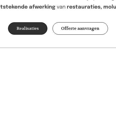
itstekende afwerking
van
restauraties, mol
Realisaties
Offerte aanvragen