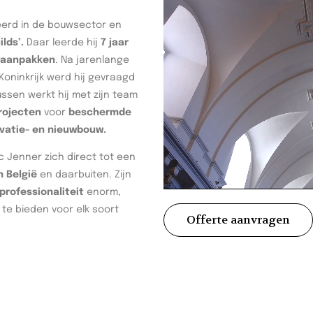
seerd in de bouwsector en
ilds’.
Daar leerde hij
7 jaar
waanpakken
. Na jarenlange
oninkrijk werd hij gevraagd
tussen werkt hij met zijn team
rojecten
voor
beschermde
vatie- en nieuwbouw.
c Jenner zich direct tot een
n België
en daarbuiten. Zijn
rofessionaliteit
enorm,
te bieden voor elk soort
Offerte aanvragen