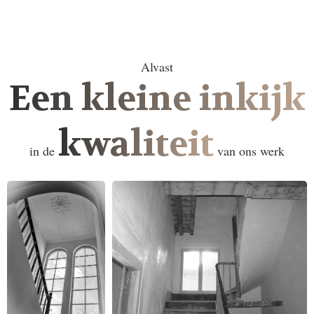
Alvast
Een kleine inkijk
kwaliteit
in de
van ons werk