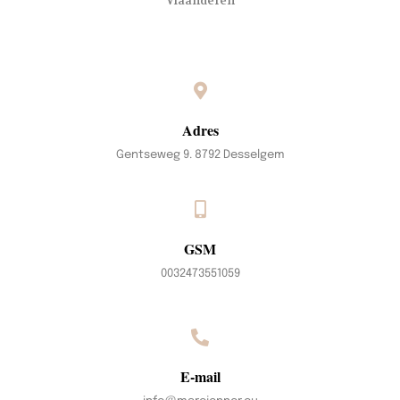
Vlaanderen
Adres
Gentseweg 9. 8792 Desselgem
GSM
0032473551059
E-mail