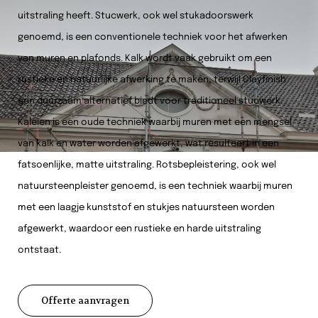
uitstraling heeft. Stucwerk, ook wel stukadoorswerk
genoemd, is een conventionele techniek voor het afwerken
van muren en plafonds. Kalk wordt vaak gebruikt om een
rustieke en natuurlijke afwerking te maken, terwijl Clayfinish
een duurzaam alternatief biedt voor traditioneel stucwerk.
Kaleien is een oude techniek waarbij muren met een mengsel
van kalk en water worden afgewerkt, wat resulteert in een
fatsoenlijke, matte uitstraling. Rotsbepleistering, ook wel
natuursteenpleister genoemd, is een techniek waarbij muren
met een laagje kunststof en stukjes natuursteen worden
afgewerkt, waardoor een rustieke en harde uitstraling
ontstaat.
Offerte aanvragen