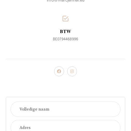
info@marcjenner.eu
BTW
BE0794468996