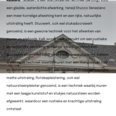
keukens.
Tadelakt is een Marokkaanse techniek die zorgt voor
een gladde, waterdichte afwerking, terwijl Stucco Veneziano
een meer korrelige afwerking kent en een rijke, natuurlijke
uitstraling heeft. Stucwerk, ook wel stukadoorswerk
genoemd, is een gewone techniek voor het afwerken van
muren en plafonds. Kalk wordt vaak gebruikt om een rustieke
en natuurlijke afwerking te maken, terwijl Clayfinish een
duurzaam alternatief biedt voor traditioneel stucwerk. Kaleien
is een oude techniek waarbij muren met een mengsel van kalk
en water worden afgewerkt, wat resulteert in een fatsoenlijke,
matte uitstraling. Rotsbepleistering, ook wel
natuursteenpleister genoemd, is een techniek waarbij muren
met een laagje kunststof en stukjes natuursteen worden
afgewerkt, waardoor een rustieke en krachtige uitstraling
ontstaat.