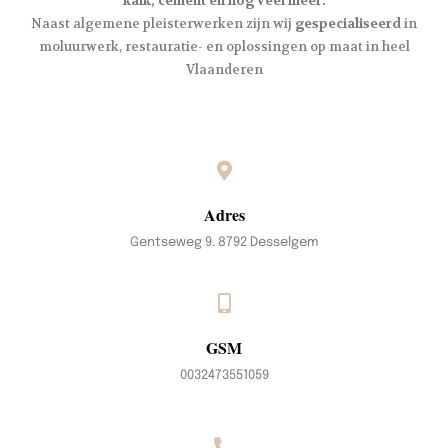
kalk, cement en nog veel meer.
Naast algemene pleisterwerken zijn wij
gespecialiseerd
in
moluurwerk, restauratie- en oplossingen op maat in heel
Vlaanderen
Adres
Gentseweg 9. 8792 Desselgem
GSM
0032473551059