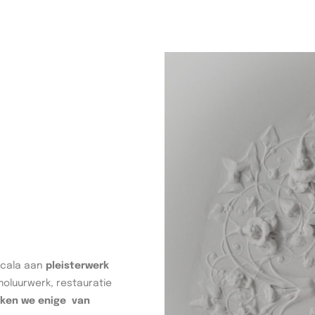
scala aan
pleisterwerk
moluurwerk, restauratie
jken we enige van