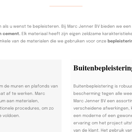
 als u wenst te bepleisteren. Bij Marc Jenner BV bieden we ee
en cement.
Elk materiaal heeft zijn eigen zeldzame karakteristie
nkele van de materialen die we gebruiken voor onze
bepleisteri
Buitenbepleisterin
om de muren en plafonds van
Buitenbepleistering is robuu
aat af te werken. Marc
bescherming tegen alle weer
rum aan materialen,
Marc Jenner BV een assorti
tionele procedures, om zo
verscheidene afwerkingen, k
e voldoen.
een moderne of een gewone s
ervaring om het project uits
van de klant. Het gebruik v