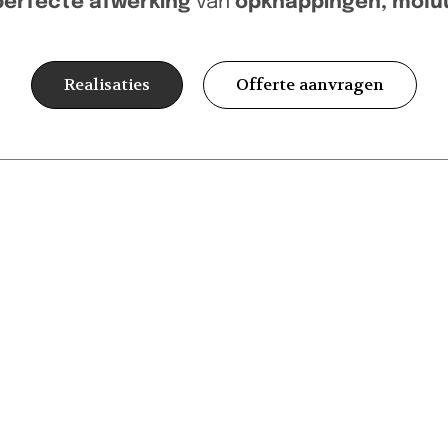
perfecte afwerking
van
opknappingen, molu
Realisaties
Offerte aanvragen