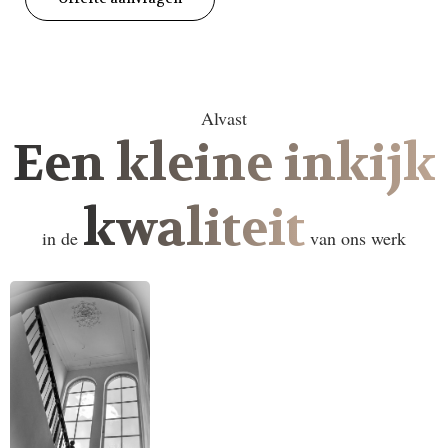
Alvast
Een kleine inkijk
kwaliteit
in de
van ons werk