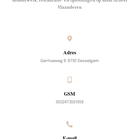
moluurwerk, restauratie- en oplossingen op maat in heel
Vlaanderen
Adres
Gentseweg 9. 8792 Desselgem
GSM
0032473551059
E-mail