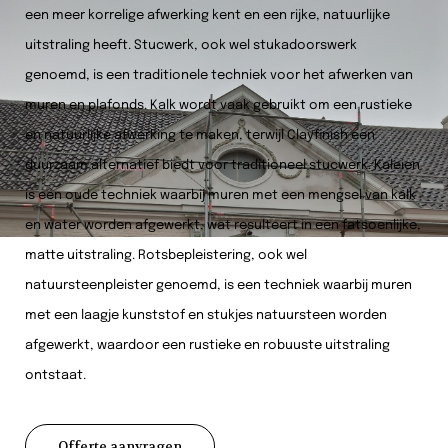
een meer korrelige afwerking kent en een rijke, natuurlijke
uitstraling heeft. Stucwerk, ook wel stukadoorswerk
genoemd, is een traditionele techniek voor het afwerken van
muren en plafonds. Kalk wordt vaak gebruikt om een rustieke
en natuurlijke afwerking te maken, terwijl Clayfinish een
duurzaam alternatief biedt voor traditioneel stucwerk. Kaleien
is een oude techniek waarbij muren met een mengsel van kalk
en water worden afgewerkt, wat resulteert in een fatsoenlijke,
matte uitstraling. Rotsbepleistering, ook wel
natuursteenpleister genoemd, is een techniek waarbij muren
met een laagje kunststof en stukjes natuursteen worden
afgewerkt, waardoor een rustieke en robuuste uitstraling
ontstaat.
Offerte aanvragen