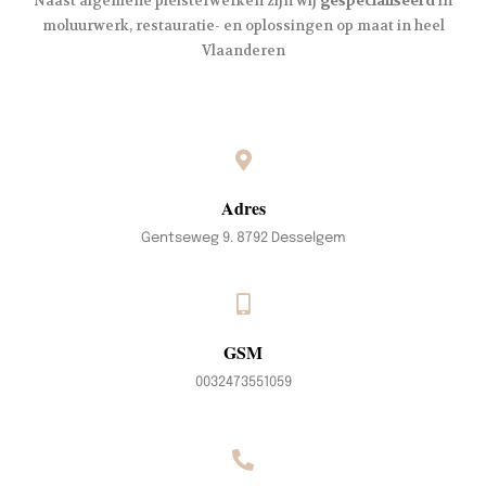
Naast algemene pleisterwerken zijn wij
gespecialiseerd
in
moluurwerk, restauratie- en oplossingen op maat in heel
Vlaanderen
Adres
Gentseweg 9. 8792 Desselgem
GSM
0032473551059