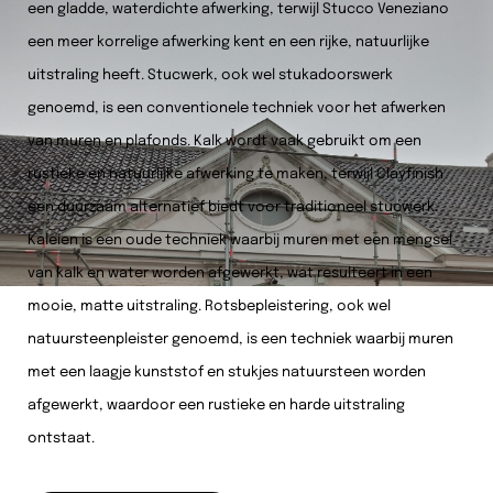
een gladde, waterdichte afwerking, terwijl Stucco Veneziano
een meer korrelige afwerking kent en een rijke, natuurlijke
uitstraling heeft. Stucwerk, ook wel stukadoorswerk
genoemd, is een conventionele techniek voor het afwerken
van muren en plafonds. Kalk wordt vaak gebruikt om een
rustieke en natuurlijke afwerking te maken, terwijl Clayfinish
een duurzaam alternatief biedt voor traditioneel stucwerk.
Kaleien is een oude techniek waarbij muren met een mengsel
van kalk en water worden afgewerkt, wat resulteert in een
mooie, matte uitstraling. Rotsbepleistering, ook wel
natuursteenpleister genoemd, is een techniek waarbij muren
met een laagje kunststof en stukjes natuursteen worden
afgewerkt, waardoor een rustieke en harde uitstraling
ontstaat.