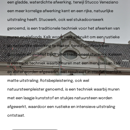
een gladde, waterdichte afwerking, terwijl Stucco Veneziano
een meer korrelige afwerking kent en een rijke, natuurlijke
uitstraling heeft. Stucwerk, ook wel stukadoorswerk
genoemd, is een traditionele techniek voor het afwerken van
muren en plafonds. Kalk wordt vaak gebruikt om een rustieke
en natuurlijke afwerking te maken, terwijl Clayfinish een
duurzaam alternatief biedt voor traditioneel stucwerk. Kaleien
is een oude techniek waarbij muren met een mengsel van kalk
en water worden afgewerkt, wat resulteert in een fatsoenlijke,
matte uitstraling. Rotsbepleistering, ook wel
natuursteenpleister genoemd, is een techniek waarbij muren
met een laagje kunststof en stukjes natuursteen worden
afgewerkt, waardoor een rustieke en intensieve uitstraling
ontstaat.