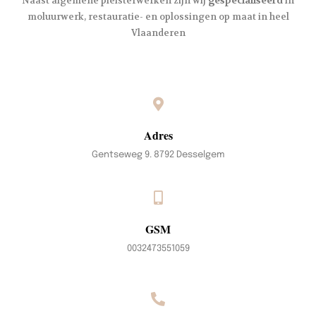
Naast algemene pleisterwerken zijn wij
gespecialiseerd
in
moluurwerk, restauratie- en oplossingen op maat in heel
Vlaanderen
Adres
Gentseweg 9. 8792 Desselgem
GSM
0032473551059