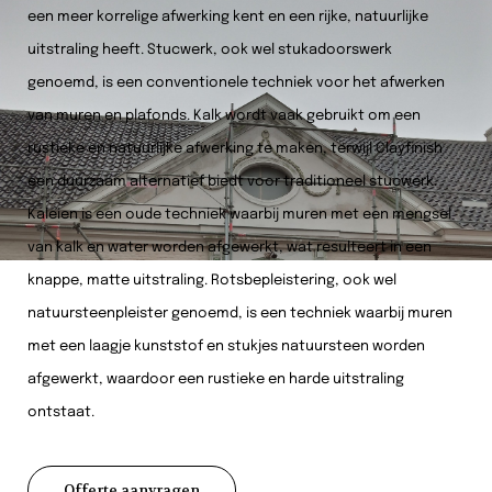
een meer korrelige afwerking kent en een rijke, natuurlijke
uitstraling heeft. Stucwerk, ook wel stukadoorswerk
genoemd, is een conventionele techniek voor het afwerken
van muren en plafonds. Kalk wordt vaak gebruikt om een
rustieke en natuurlijke afwerking te maken, terwijl Clayfinish
een duurzaam alternatief biedt voor traditioneel stucwerk.
Kaleien is een oude techniek waarbij muren met een mengsel
van kalk en water worden afgewerkt, wat resulteert in een
knappe, matte uitstraling. Rotsbepleistering, ook wel
natuursteenpleister genoemd, is een techniek waarbij muren
met een laagje kunststof en stukjes natuursteen worden
afgewerkt, waardoor een rustieke en harde uitstraling
ontstaat.
Offerte aanvragen