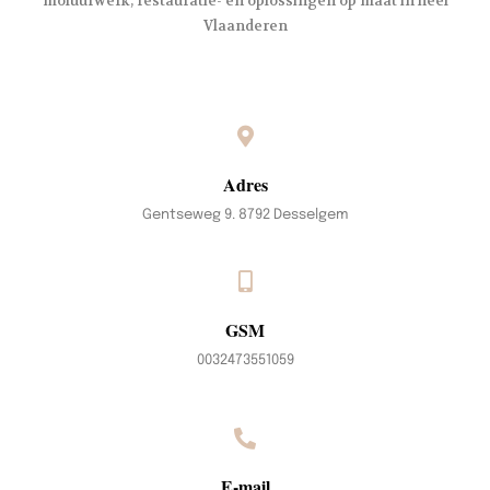
moluurwerk, restauratie- en oplossingen op maat in heel
Vlaanderen
Adres
Gentseweg 9. 8792 Desselgem
GSM
0032473551059
E-mail