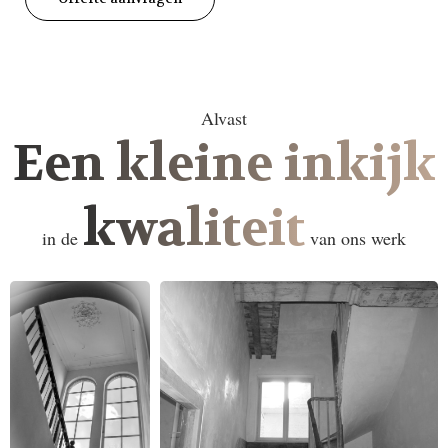
Alvast
Een kleine inkijk
kwaliteit
in de
van ons werk