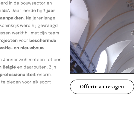
seerd in de bouwsector en
ilds’.
Daar leerde hij
7 jaar
waanpakken
. Na jarenlange
oninkrijk werd hij gevraagd
tussen werkt hij met zijn team
rojecten
voor
beschermde
vatie- en nieuwbouw.
rc Jenner zich meteen tot een
n België
en daarbuiten. Zijn
rofessionaliteit
enorm,
te bieden voor elk soort
Offerte aanvragen