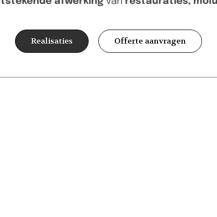
itstekende afwerking
van
restauraties, mol
Realisaties
Offerte aanvragen