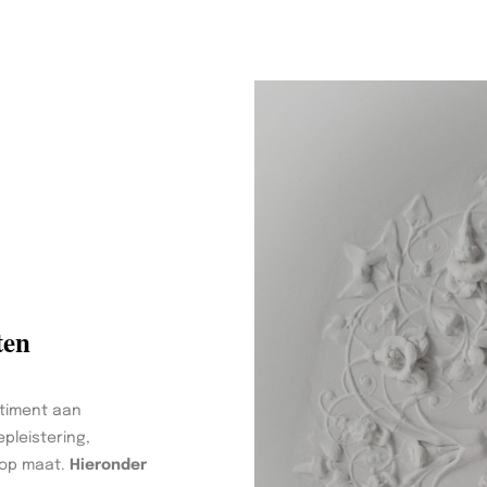
ten
timent aan
pleistering,
 op maat.
Hieronder