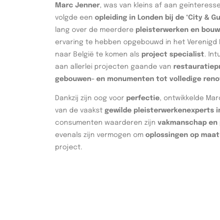
Marc Jenner
, was van kleins af aan geïnteres
volgde een
opleiding in Londen bij de ‘City & Gu
lang over de meerdere
pleisterwerken en bou
ervaring te hebben opgebouwd in het Verenigd K
naar België te komen als
project specialist
. In
aan allerlei projecten gaande van
restauratiep
gebouwen- en monumenten tot volledige reno
Dankzij zijn oog voor
perfectie
, ontwikkelde Ma
van de vaakst
gewilde pleisterwerkenexperts i
consumenten waarderen zijn
vakmanschap en p
evenals zijn vermogen om
oplossingen op maat
project.