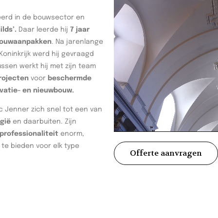
seerd in de bouwsector en
ilds’.
Daar leerde hij
7 jaar
 bouwaanpakken
. Na jarenlange
oninkrijk werd hij gevraagd
tussen werkt hij met zijn team
rojecten
voor
beschermde
vatie- en nieuwbouw.
c Jenner zich snel tot een van
gië
en daarbuiten. Zijn
rofessionaliteit
enorm,
te bieden voor elk type
Offerte aanvragen