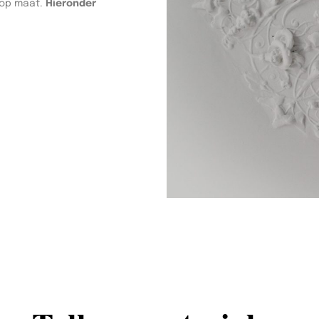
 op maat.
Hieronder