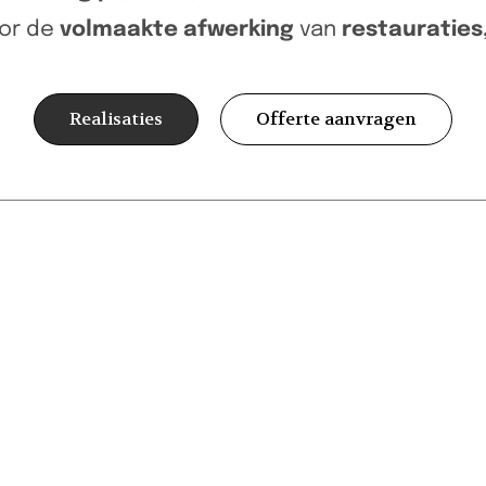
oor de
volmaakte afwerking
van
restauraties
Realisaties
Offerte aanvragen