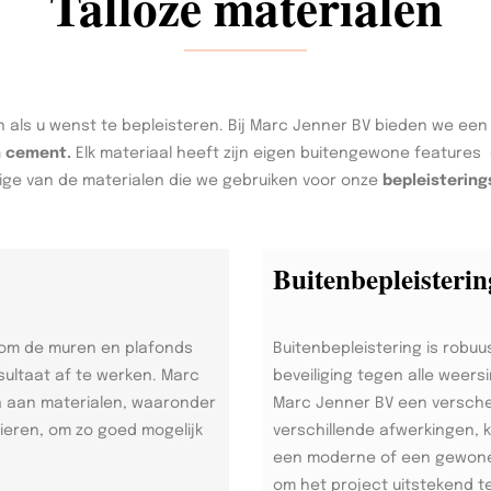
Talloze materialen
 als u wenst te bepleisteren. Bij Marc Jenner BV bieden we ee
n cement.
Elk materiaal heeft zijn eigen buitengewone features 
ige van de materialen die we gebruiken voor onze
bepleistering
Buitenbepleisterin
 om de muren en plafonds
Buitenbepleistering is robuu
sultaat af te werken. Marc
beveiliging tegen alle weers
a aan materialen, waaronder
Marc Jenner BV een versche
nieren, om zo goed mogelijk
verschillende afwerkingen, 
een moderne of een gewone s
om het project uitstekend t