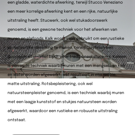
een gladde, waterdichte afwerking, terwijl Stucco Veneziano
een meer korrelige afwerking kent en een rijke, natuurlijke
uitstraling heeft. Stucwerk, ook wel stukadoorswerk
genoemd, is een gewone techniek voor het afwerken van
muren en plafonds. Kalk wordt vaak gebruikt om een rustieke
en natuurlijke afwerking te maken, terwijl Clayfinish een
duurzaam alternatief biedt voor traditioneel stucwerk. Kaleien
is een oude techniek waarbij muren met een mengsel van kalk
en water worden afgewerkt, wat resulteert in een mooie,
matte uitstraling. Rotsbepleistering, ook wel
natuursteenpleister genoemd, is een techniek waarbij muren
met een laagje kunststof en stukjes natuursteen worden
afgewerkt, waardoor een rustieke en robuuste uitstraling
ontstaat.