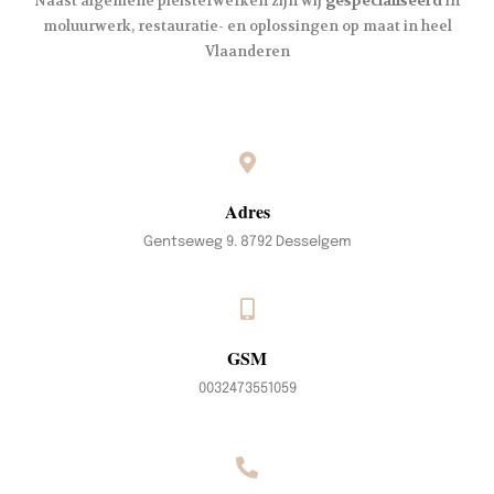
Naast algemene pleisterwerken zijn wij
gespecialiseerd
in
moluurwerk, restauratie- en oplossingen op maat in heel
Vlaanderen
Adres
Gentseweg 9. 8792 Desselgem
GSM
0032473551059