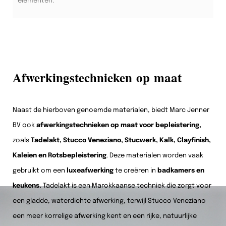
elementen.
Afwerkingstechnieken op maat
Naast de hierboven genoemde materialen, biedt Marc Jenner
BV ook
afwerkingstechnieken op maat voor bepleistering,
zoals
Tadelakt, Stucco Veneziano, Stucwerk, Kalk, Clayfinish,
Kaleien en Rotsbepleistering
. Deze materialen worden vaak
gebruikt om een
luxeafwerking
te creëren in
badkamers en
keukens.
Tadelakt is een Marokkaanse techniek die zorgt voor
een gladde, waterdichte afwerking, terwijl Stucco Veneziano
een meer korrelige afwerking kent en een rijke, natuurlijke