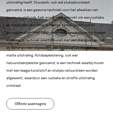
uitstraling heeft. Stucwerk, ook wel stukadoorswerk
genoemd, is een gewone techniek voor het afwerken van
muren en plafonds. Kalk wordt vaak gebruikt om een rustieke
en natuurlijke afwerking te maken, terwijl Clayfinish een
duurzaam alternatief biedt voor traditioneel stucwerk. Kaleien
is een oude techniek waarbij muren met een mengsel van kalk
en water worden afgewerkt, wat resulteert in een mooie,
matte uitstraling. Rotsbepleistering, ook wel
natuursteenpleister genoemd, is een techniek waarbij muren
met een laagje kunststof en stukjes natuursteen worden
afgewerkt, waardoor een rustieke en straffe uitstraling
ontstaat.
Offerte aanvragen