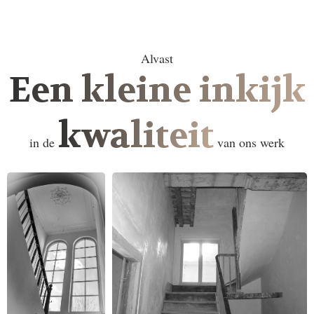
Alvast
Een kleine inkijk
kwaliteit
in de
van ons werk