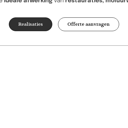
de
ideale afwerking
van
restauraties, moluur
Realisaties
Offerte aanvragen