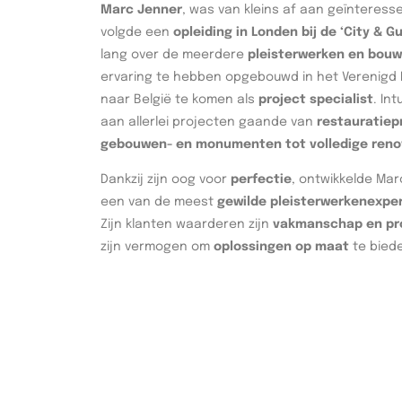
Marc Jenner
, was van kleins af aan geïnteres
volgde een
opleiding in Londen bij de ‘City & Gu
lang over de meerdere
pleisterwerken en bou
ervaring te hebben opgebouwd in het Verenigd K
naar België te komen als
project specialist
. In
aan allerlei projecten gaande van
restauratiep
gebouwen- en monumenten tot volledige reno
Dankzij zijn oog voor
perfectie
, ontwikkelde Mar
een van de meest
gewilde pleisterwerkenexper
Zijn klanten waarderen zijn
vakmanschap en pro
zijn vermogen om
oplossingen op maat
te biede