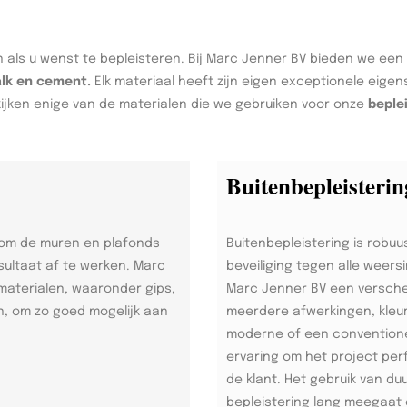
 als u wenst te bepleisteren. Bij Marc Jenner BV bieden we een
alk en cement.
Elk materiaal heeft zijn eigen exceptionele eige
ijken enige van de materialen die we gebruiken voor onze
beple
Buitenbepleisterin
 om de muren en plafonds
Buitenbepleistering is robuu
sultaat af te werken. Marc
beveiliging tegen alle weers
materialen, waaronder gips,
Marc Jenner BV een versche
, om zo goed mogelijk aan
meerdere afwerkingen, kleu
moderne of een conventionel
ervaring om het project per
de klant. Het gebruik van d
bepleistering lang meegaat 