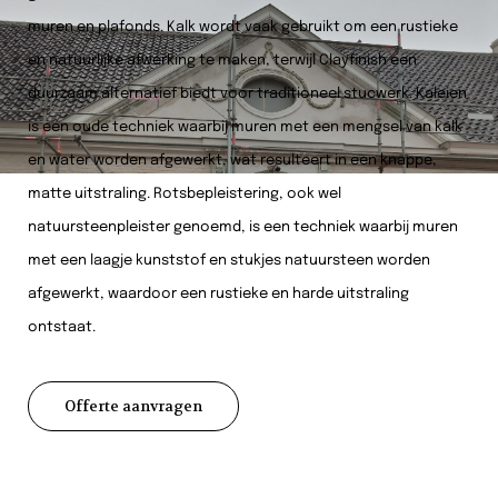
muren en plafonds. Kalk wordt vaak gebruikt om een rustieke
en natuurlijke afwerking te maken, terwijl Clayfinish een
duurzaam alternatief biedt voor traditioneel stucwerk. Kaleien
is een oude techniek waarbij muren met een mengsel van kalk
en water worden afgewerkt, wat resulteert in een knappe,
matte uitstraling. Rotsbepleistering, ook wel
natuursteenpleister genoemd, is een techniek waarbij muren
met een laagje kunststof en stukjes natuursteen worden
afgewerkt, waardoor een rustieke en harde uitstraling
ontstaat.
Offerte aanvragen