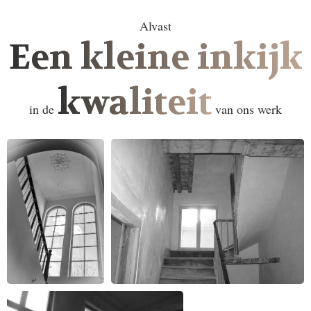
Alvast
Een kleine inkijk
kwaliteit
in de
van ons werk