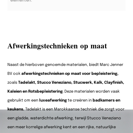
elementen.
Afwerkingstechnieken op maat
Naast de hierboven genoemde materialen, biedt Marc Jenner
BV ook
afwerkingstechnieken op maat voor bepleistering,
zoals
Tadelakt, Stucco Veneziano, Stucwerk, Kalk, Clayfinish,
Kaleien en Rotsbepleistering
. Deze materialen worden vaak
gebruikt om een
luxeafwerking
te creëren in
badkamers en
keukens.
Tadelakt is een Marokkaanse techniek die zorgt voor
een gladde, waterdichte afwerking, terwijl Stucco Veneziano
een meer korrelige afwerking kent en een rijke, natuurlijke