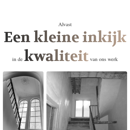
Alvast
Een kleine inkijk
kwaliteit
in de
van ons werk