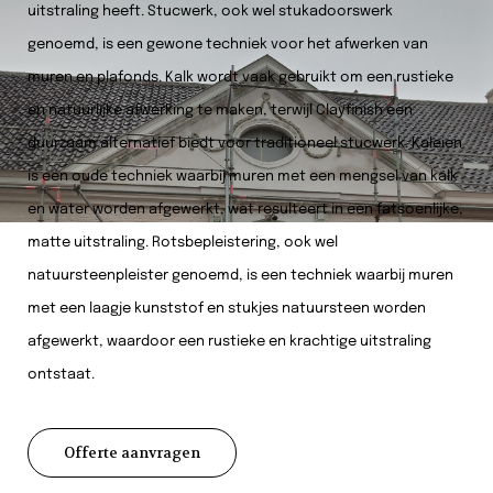
uitstraling heeft. Stucwerk, ook wel stukadoorswerk
genoemd, is een gewone techniek voor het afwerken van
muren en plafonds. Kalk wordt vaak gebruikt om een rustieke
en natuurlijke afwerking te maken, terwijl Clayfinish een
duurzaam alternatief biedt voor traditioneel stucwerk. Kaleien
is een oude techniek waarbij muren met een mengsel van kalk
en water worden afgewerkt, wat resulteert in een fatsoenlijke,
matte uitstraling. Rotsbepleistering, ook wel
natuursteenpleister genoemd, is een techniek waarbij muren
met een laagje kunststof en stukjes natuursteen worden
afgewerkt, waardoor een rustieke en krachtige uitstraling
ontstaat.
Offerte aanvragen