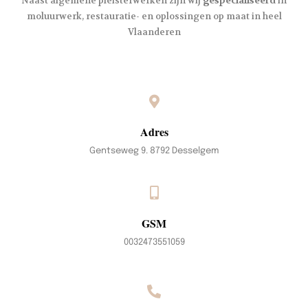
Naast algemene pleisterwerken zijn wij
gespecialiseerd
in
moluurwerk, restauratie- en oplossingen op maat in heel
Vlaanderen
Adres
Gentseweg 9. 8792 Desselgem
GSM
0032473551059