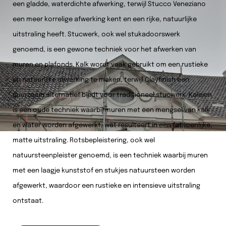
een gladde, waterdichte afwerking, terwijl Stucco Veneziano
een meer korrelige afwerking kent en een rijke, natuurlijke
uitstraling heeft. Stucwerk, ook wel stukadoorswerk
genoemd, is een gewone techniek voor het afwerken van
muren en plafonds. Kalk wordt vaak gebruikt om een rustieke
en natuurlijke afwerking te maken, terwijl Clayfinish een
duurzaam alternatief biedt voor traditioneel stucwerk. Kaleien
is een oude techniek waarbij muren met een mengsel van kalk
en water worden afgewerkt, wat resulteert in een fatsoenlijke,
matte uitstraling. Rotsbepleistering, ook wel
natuursteenpleister genoemd, is een techniek waarbij muren
met een laagje kunststof en stukjes natuursteen worden
afgewerkt, waardoor een rustieke en intensieve uitstraling
ontstaat.