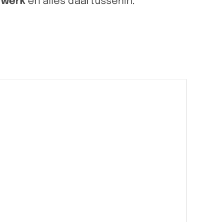
rwerk
en alles daartussenin.