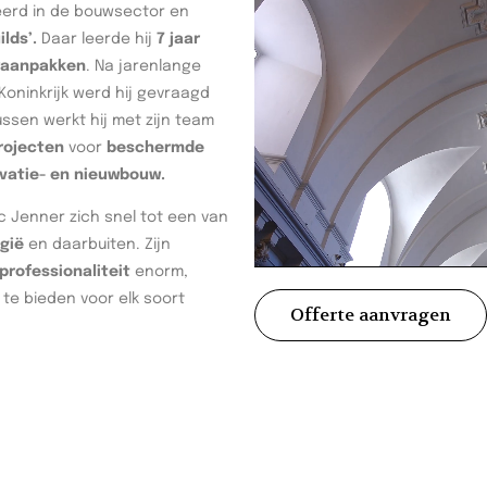
seerd in de bouwsector en
ilds’.
Daar leerde hij
7 jaar
waanpakken
. Na jarenlange
oninkrijk werd hij gevraagd
tussen werkt hij met zijn team
rojecten
voor
beschermde
vatie- en nieuwbouw.
c Jenner zich snel tot een van
gië
en daarbuiten. Zijn
rofessionaliteit
enorm,
te bieden voor elk soort
Offerte aanvragen