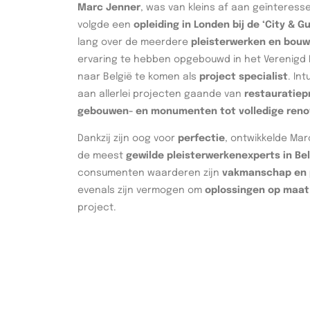
Marc Jenner
, was van kleins af aan geïnteres
volgde een
opleiding in Londen bij de ‘City & Gu
lang over de meerdere
pleisterwerken en bou
ervaring te hebben opgebouwd in het Verenigd K
naar België te komen als
project specialist
. In
aan allerlei projecten gaande van
restauratiep
gebouwen- en monumenten tot volledige reno
Dankzij zijn oog voor
perfectie
, ontwikkelde Mar
de meest
gewilde pleisterwerkenexperts in Bel
consumenten waarderen zijn
vakmanschap en p
evenals zijn vermogen om
oplossingen op maat
project.