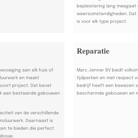
bepleistering lang meegaat 
weersomstandigheden. Dat m
is voor elk type project.
Reparatie
oevoeging aan elk huis of
Marc Jenner BV biedt volko
luurwerk en maakt
tijdperken en met respect v
soort project. Dat bevat
bedrijf heeft een bewezen s
erk aan bestaande gebouwen
beschermde gebouwen en 
citeit van de verschillende
 moluurwerk. Daarnaast is
en te bieden die perfect
gebouw.