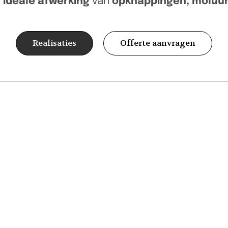
e
ideale afwerking
van
opknappingen, moluu
Realisaties
Offerte aanvragen