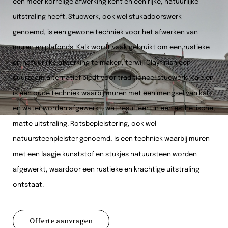
een meer korrelige afwerking kent en een rijke, natuurlijke
uitstraling heeft. Stucwerk, ook wel stukadoorswerk
genoemd, is een gewone techniek voor het afwerken van
muren en plafonds. Kalk wordt vaak gebruikt om een rustieke
en natuurlijke afwerking te maken, terwijl Clayfinish een
duurzaam alternatief biedt voor traditioneel stucwerk. Kaleien
is een oude techniek waarbij muren met een mengsel van kalk
en water worden afgewerkt, wat resulteert in een esthetische,
matte uitstraling. Rotsbepleistering, ook wel
natuursteenpleister genoemd, is een techniek waarbij muren
met een laagje kunststof en stukjes natuursteen worden
afgewerkt, waardoor een rustieke en krachtige uitstraling
ontstaat.
Offerte aanvragen