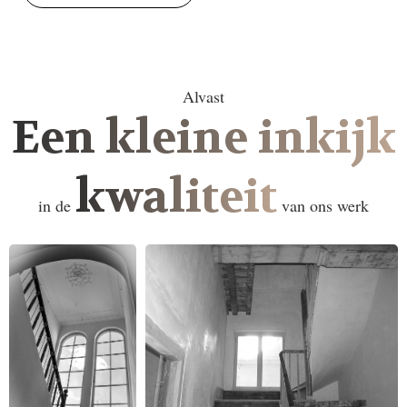
Alvast
Een kleine inkijk
kwaliteit
in de
van ons werk