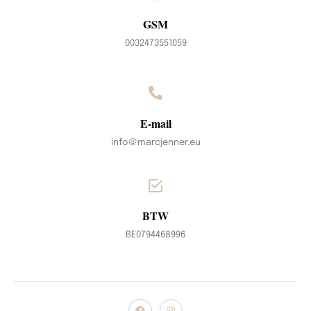
GSM
0032473551059
E-mail
info@marcjenner.eu
BTW
BE0794468996