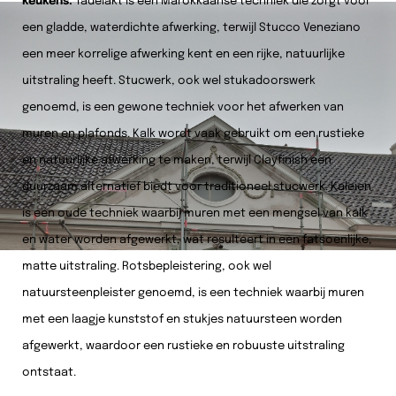
keukens.
Tadelakt is een Marokkaanse techniek die zorgt voor
een gladde, waterdichte afwerking, terwijl Stucco Veneziano
een meer korrelige afwerking kent en een rijke, natuurlijke
uitstraling heeft. Stucwerk, ook wel stukadoorswerk
genoemd, is een gewone techniek voor het afwerken van
muren en plafonds. Kalk wordt vaak gebruikt om een rustieke
en natuurlijke afwerking te maken, terwijl Clayfinish een
duurzaam alternatief biedt voor traditioneel stucwerk. Kaleien
is een oude techniek waarbij muren met een mengsel van kalk
en water worden afgewerkt, wat resulteert in een fatsoenlijke,
matte uitstraling. Rotsbepleistering, ook wel
natuursteenpleister genoemd, is een techniek waarbij muren
met een laagje kunststof en stukjes natuursteen worden
afgewerkt, waardoor een rustieke en robuuste uitstraling
ontstaat.