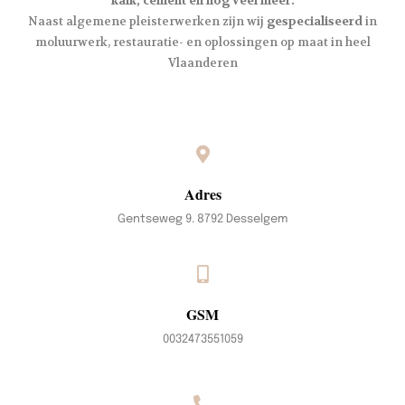
kalk, cement en nog veel meer.
Naast algemene pleisterwerken zijn wij
gespecialiseerd
in
moluurwerk, restauratie- en oplossingen op maat in heel
Vlaanderen
Adres
Gentseweg 9. 8792 Desselgem
GSM
0032473551059