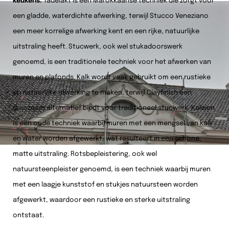
keukens.
Tadelakt is een Marokkaanse techniek die zorgt voor
een gladde, waterdichte afwerking, terwijl Stucco Veneziano
een meer korrelige afwerking kent en een rijke, natuurlijke
uitstraling heeft. Stucwerk, ook wel stukadoorswerk
genoemd, is een traditionele techniek voor het afwerken van
muren en plafonds. Kalk wordt vaak gebruikt om een rustieke
en natuurlijke afwerking te maken, terwijl Clayfinish een
duurzaam alternatief biedt voor traditioneel stucwerk. Kaleien
is een oude techniek waarbij muren met een mengsel van kalk
en water worden afgewerkt, wat resulteert in een schone,
matte uitstraling. Rotsbepleistering, ook wel
natuursteenpleister genoemd, is een techniek waarbij muren
met een laagje kunststof en stukjes natuursteen worden
afgewerkt, waardoor een rustieke en sterke uitstraling
ontstaat.