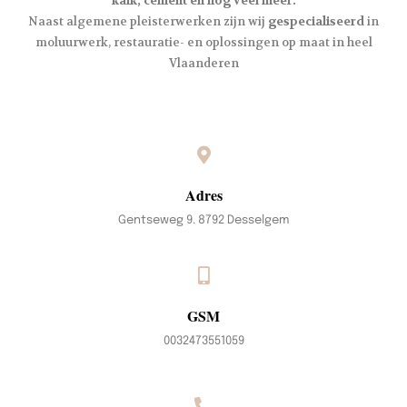
kalk, cement en nog veel meer.
Naast algemene pleisterwerken zijn wij
gespecialiseerd
in
moluurwerk, restauratie- en oplossingen op maat in heel
Vlaanderen
Adres
Gentseweg 9. 8792 Desselgem
GSM
0032473551059