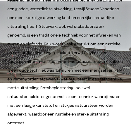
keukens.
Tadelakt is een Marokkaanse techniek die zorgt voor
een gladde, waterdichte afwerking, terwijl Stucco Veneziano
een meer korrelige afwerking kent en een rijke, natuurlijke
uitstraling heeft. Stucwerk, ook wel stukadoorswerk
genoemd, is een traditionele techniek voor het afwerken van
muren en plafonds. Kalk wordt vaak gebruikt om een rustieke
en natuurlijke afwerking te maken, terwijl Clayfinish een
duurzaam alternatief biedt voor traditioneel stucwerk. Kaleien
is een oude techniek waarbij muren met een mengsel van kalk
en water worden afgewerkt, wat resulteert in een fatsoenlijke,
matte uitstraling. Rotsbepleistering, ook wel
natuursteenpleister genoemd, is een techniek waarbij muren
met een laagje kunststof en stukjes natuursteen worden
afgewerkt, waardoor een rustieke en sterke uitstraling
ontstaat.